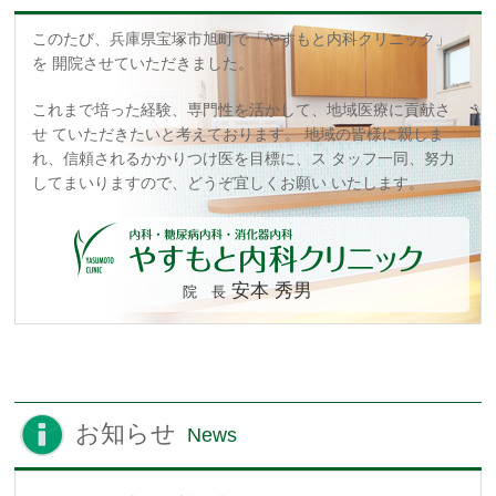
このたび、兵庫県宝塚市旭町で「やすもと内科クリニック」
を
開院させていただきました。
これまで培った経験、専門性を活かして、地域医療に貢献さ
せ
ていただきたいと考えております。
地域の皆様に親しま
れ、信頼されるかかりつけ医を目標に、ス
タッフ一同、努力
してまいりますので、どうぞ宜しくお願い
いたします。
安本 秀男
院 長
お知らせ
News